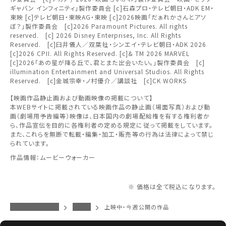
上映日を変更しますか？
劇場を変更しますか？
みたい機能のご利用には
ギャバン インフィニティ」製作委員会 [c]石森プロ・テレビ朝日・ADK EM・
無料のワタシアターライト会員もあります。
東北
劇場を変更すると、STEP2以降で選択いただいた情報は解除
上映日を変更すると、STEP3以降で選択いただいた情報は解
東映 [c]テレビ朝日・東映AG・東映 [c]2026映画「だぁれかさんとアソ
ワタシアター会員へのご登録が必要です。
除されます。
されます。
ぼ？」製作委員会 [c]2026 Paramount Pictures. All rights
reserved. [c] 2026 Disney Enterprises, Inc. All Rights
ワタシアター会員へのログイン・ご登録はこちら
関東
変更しないで続ける
変更しないで続ける
変更する
変更する
Reserved. [c]臼井儀人／双葉社・シンエイ・テレビ朝日・ADK 2026
予約を確認・変更する
[c]2026 CPII. All Rights Reserved. [c]& TM 2026 MARVEL
[c]2026「あの星が降る丘で、君とまた出会いたい。」製作委員会 [c]
北越
illumination Entertainment and Universal Studios. All Rights
チケットの予約状況の確認及び予約を変更したい場合は、
Reserved. [c]金城宗幸・ノ村優介／講談社 [c]CK WORKS
下記リンクよりご確認ください。
閉じる
閉じる
中部
【映画作品静止画および動画映像の掲載について】
本WEBサイトに掲載されている映画作品の静止画（場面写真）および動
画（劇場用予告編等）映像は、日本国内の劇場配給権を有する権利者か
予約を確認する
閉じる
ら、作品宣伝を目的に各権利者の定める規定に従って掲載をしています。
近畿
また、これらを無断で転載・編集・加工・販売等の行為は法律によって禁じ
られています。
予約を変更する
中国・四国
作品情報：ムービーウォーカー
九州
※ 価格は全て税込になります。
イオンシネマトップ
久御山
上映中・今週公開の作品
閉じる