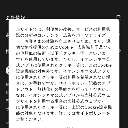
閉じる
会社情報
当サイトでは、利便性の改善、サービスの利用状
よくあるご質問
況の分析やコンテンツ・広告をパーソナライズ
し、お客さまの体験を向上させるため、また、適
切な情報提供のためにCookie、広告識別子及びそ
採用情報
の他類似の技術（以下「クッキー等」といいま
す）を使用しています。ただし、イオンシネマ公
式アプリに使用されたクッキー等は、このCookie
設定機能の対象外です。イオンシネマ公式アプリ
に使用されたクッキー等の利用を希望されない場
合は、お手数ですが、サイトポリシー記載のオプ
情報セキュリティ
サイトポリシー
トアウト（無効化）の手続きを行ってください。
個人情報の取扱い
お問い合わせ
なお、イオンシネマ公式アプリから当社公式ウェ
広告掲載
特定商取引法に基づく表示
ブサイトを利用する場合の当社公式ウェブサイト
に使用されたクッキー等は、上記のCookie設定機
サイトマップ
能の対象となります。詳しくは
サイトポリシー
を
ご覧ください。
COPYRIGHT©2024 AEON ENTERTAINMENT CO.,LTD ALL RIGHTS RESERVED.