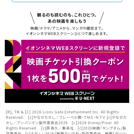
観るのも読むのも、これひとつ。
あの映画を楽しもう
映画/ドラマ/アニメから、マンガや雑誌まで。
閉じる
イオンシネマWEBスクリーンひとつで楽しめます。
閉じる
お近くの劇場から選ぶ
チケット購入
京都桂川
草津
チケットの購入は下記リンクより、ご覧になりたい作品を選
択しご購入ください。
都道府県から選ぶ
閉じる
上映スケジュールを確認する
[R], TM & [C] 2026 Lions Gate Entertainment Inc. All Rights
Reserved. [c]やなせたかし／フレーベル館・ＴＭＳ・ＮＴＶ [c]やなせた
閉じる
閉じる
北海道
かし／アンパンマン製作委員会2026 [c]2026 Disney/Pixar. All
その他の劇場を選ぶ
Rights Reserved. [c]原泰久／集英社 [c]2026映画「キングダム」製
作委員会 [c]ナガノ / 2026「映画ちいかわ」製作委員会 映画「ゼッツ・