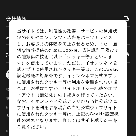
閉じる
会社情報
当サイトでは、利便性の改善、サービスの利用状
よくあるご質問
況の分析やコンテンツ・広告をパーソナライズ
し、お客さまの体験を向上させるため、また、適
切な情報提供のためにCookie、広告識別子及びそ
採用情報
の他類似の技術（以下「クッキー等」といいま
す）を使用しています。ただし、イオンシネマ公
式アプリに使用されたクッキー等は、このCookie
設定機能の対象外です。イオンシネマ公式アプリ
に使用されたクッキー等の利用を希望されない場
合は、お手数ですが、サイトポリシー記載のオプ
情報セキュリティ
サイトポリシー
トアウト（無効化）の手続きを行ってください。
個人情報の取扱い
お問い合わせ
なお、イオンシネマ公式アプリから当社公式ウェ
広告掲載
特定商取引法に基づく表示
ブサイトを利用する場合の当社公式ウェブサイト
に使用されたクッキー等は、上記のCookie設定機
サイトマップ
能の対象となります。詳しくは
サイトポリシー
を
ご覧ください。
COPYRIGHT©2024 AEON ENTERTAINMENT CO.,LTD ALL RIGHTS RESERVED.