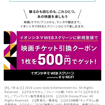
観るのも読むのも、これひとつ。
あの映画を楽しもう
映画/ドラマ/アニメから、マンガや雑誌まで。
イオンシネマWEBスクリーンひとつで楽しめます。
閉じる
閉じる
お近くの劇場から選ぶ
チケット購入
天童
チケットの購入は下記リンクより、ご覧になりたい作品を選
択しご購入ください。
都道府県から選ぶ
閉じる
上映スケジュールを確認する
[R], TM & [C] 2026 Lions Gate Entertainment Inc. All Rights
北海道
Reserved. [c]やなせたかし／フレーベル館・ＴＭＳ・ＮＴＶ [c]やなせた
閉じる
閉じる
かし／アンパンマン製作委員会2026 [c]2026 Disney/Pixar. All
その他の劇場を選ぶ
Rights Reserved. [c]原泰久／集英社 [c]2026映画「キングダム」製
東北
作委員会 [c]ナガノ / 2026「映画ちいかわ」製作委員会 映画「ゼッツ・