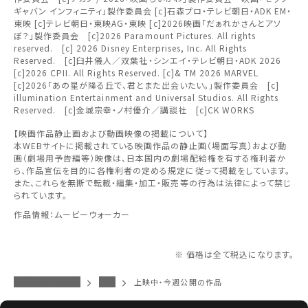
上映日を変更しますか？
劇場を変更しますか？
みたい機能のご利用には
ギャバン インフィニティ」製作委員会 [c]石森プロ・テレビ朝日・ADK EM・
無料のワタシアターライト会員もあります。
劇場を変更すると、STEP2以降で選択いただいた情報は解除
上映日を変更すると、STEP3以降で選択いただいた情報は解
東映 [c]テレビ朝日・東映AG・東映 [c]2026映画「だぁれかさんとアソ
ワタシアター会員へのご登録が必要です。
除されます。
されます。
ぼ？」製作委員会 [c]2026 Paramount Pictures. All rights
関東
reserved. [c] 2026 Disney Enterprises, Inc. All Rights
ワタシアター会員へのログイン・ご登録はこちら
変更しないで続ける
変更しないで続ける
変更する
変更する
Reserved. [c]臼井儀人／双葉社・シンエイ・テレビ朝日・ADK 2026
予約を確認・変更する
[c]2026 CPII. All Rights Reserved. [c]& TM 2026 MARVEL
北越
[c]2026「あの星が降る丘で、君とまた出会いたい。」製作委員会 [c]
illumination Entertainment and Universal Studios. All Rights
チケットの予約状況の確認及び予約を変更したい場合は、
Reserved. [c]金城宗幸・ノ村優介／講談社 [c]CK WORKS
下記リンクよりご確認ください。
中部
閉じる
閉じる
【映画作品静止画および動画映像の掲載について】
本WEBサイトに掲載されている映画作品の静止画（場面写真）および動
近畿
画（劇場用予告編等）映像は、日本国内の劇場配給権を有する権利者か
予約を確認する
閉じる
ら、作品宣伝を目的に各権利者の定める規定に従って掲載をしています。
また、これらを無断で転載・編集・加工・販売等の行為は法律によって禁じ
られています。
中国・四国
予約を変更する
作品情報：ムービーウォーカー
九州
※ 価格は全て税込になります。
イオンシネマトップ
三川
上映中・今週公開の作品
閉じる