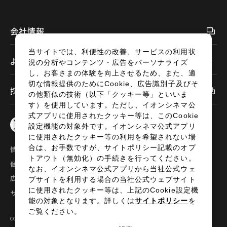
閉じる
会社情報
当サイトでは、利便性の改善、サービスの利用状
よくあるご質問
況の分析やコンテンツ・広告をパーソナライズ
し、お客さまの体験を向上させるため、また、適
切な情報提供のためにCookie、広告識別子及びそ
採用情報
の他類似の技術（以下「クッキー等」といいま
す）を使用しています。ただし、イオンシネマ公
式アプリに使用されたクッキー等は、このCookie
設定機能の対象外です。イオンシネマ公式アプリ
に使用されたクッキー等の利用を希望されない場
合は、お手数ですが、サイトポリシー記載のオプ
情報セキュリティ
サイトポリシー
トアウト（無効化）の手続きを行ってください。
個人情報の取扱い
お問い合わせ
なお、イオンシネマ公式アプリから当社公式ウェ
広告掲載
特定商取引法に基づく表示
ブサイトを利用する場合の当社公式ウェブサイト
に使用されたクッキー等は、上記のCookie設定機
サイトマップ
能の対象となります。詳しくは
サイトポリシー
を
ご覧ください。
COPYRIGHT©2024 AEON ENTERTAINMENT CO.,LTD ALL RIGHTS RESERVED.