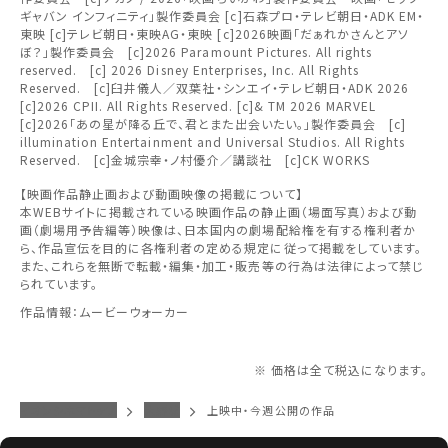
上映日を変更しますか？
劇場を変更しますか？
みたい機能のご利用には
ギャバン インフィニティ」製作委員会 [c]石森プロ・テレビ朝日・ADK EM・
無料のワタシアターライト会員もあります。
東北
劇場を変更すると、STEP2以降で選択いただいた情報は解除
上映日を変更すると、STEP3以降で選択いただいた情報は解
東映 [c]テレビ朝日・東映AG・東映 [c]2026映画「だぁれかさんとアソ
ワタシアター会員へのご登録が必要です。
除されます。
されます。
ぼ？」製作委員会 [c]2026 Paramount Pictures. All rights
reserved. [c] 2026 Disney Enterprises, Inc. All Rights
ワタシアター会員へのログイン・ご登録はこちら
関東
変更しないで続ける
変更しないで続ける
変更する
変更する
Reserved. [c]臼井儀人／双葉社・シンエイ・テレビ朝日・ADK 2026
予約を確認・変更する
[c]2026 CPII. All Rights Reserved. [c]& TM 2026 MARVEL
[c]2026「あの星が降る丘で、君とまた出会いたい。」製作委員会 [c]
北越
illumination Entertainment and Universal Studios. All Rights
チケットの予約状況の確認及び予約を変更したい場合は、
Reserved. [c]金城宗幸・ノ村優介／講談社 [c]CK WORKS
下記リンクよりご確認ください。
閉じる
閉じる
中部
【映画作品静止画および動画映像の掲載について】
本WEBサイトに掲載されている映画作品の静止画（場面写真）および動
画（劇場用予告編等）映像は、日本国内の劇場配給権を有する権利者か
予約を確認する
閉じる
ら、作品宣伝を目的に各権利者の定める規定に従って掲載をしています。
近畿
また、これらを無断で転載・編集・加工・販売等の行為は法律によって禁じ
られています。
予約を変更する
中国・四国
作品情報：ムービーウォーカー
九州
※ 価格は全て税込になります。
イオンシネマトップ
大野城
上映中・今週公開の作品
閉じる