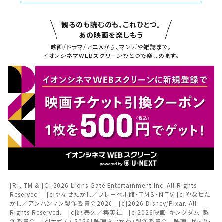
観るのも読むのも、これひとつ。
あの映画を楽しもう
映画/ドラマ/アニメから、マンガや雑誌まで。
閉じる
イオンシネマWEBスクリーンひとつで楽しめます。
閉じる
お近くの劇場から選ぶ
チケット購入
福岡
筑紫野
チケットの購入は下記リンクより、ご覧になりたい作品を選
択しご購入ください。
都道府県から選ぶ
閉じる
上映スケジュールを確認する
[R], TM & [C] 2026 Lions Gate Entertainment Inc. All Rights
Reserved. [c]やなせたかし／フレーベル館・ＴＭＳ・ＮＴＶ [c]やなせた
閉じる
閉じる
北海道
かし／アンパンマン製作委員会2026 [c]2026 Disney/Pixar. All
その他の劇場を選ぶ
Rights Reserved. [c]原泰久／集英社 [c]2026映画「キングダム」製
作委員会 [c]ナガノ / 2026「映画ちいかわ」製作委員会 映画「ゼッツ・