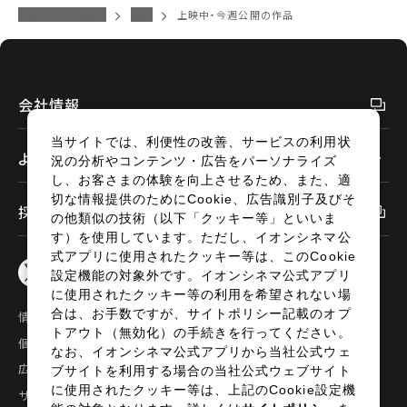
閉じる
イオンシネマトップ
太田
上映中・今週公開の作品
閉じる
会社情報
当サイトでは、利便性の改善、サービスの利用状
よくあるご質問
況の分析やコンテンツ・広告をパーソナライズ
し、お客さまの体験を向上させるため、また、適
切な情報提供のためにCookie、広告識別子及びそ
採用情報
の他類似の技術（以下「クッキー等」といいま
す）を使用しています。ただし、イオンシネマ公
式アプリに使用されたクッキー等は、このCookie
設定機能の対象外です。イオンシネマ公式アプリ
に使用されたクッキー等の利用を希望されない場
合は、お手数ですが、サイトポリシー記載のオプ
情報セキュリティ
サイトポリシー
トアウト（無効化）の手続きを行ってください。
個人情報の取扱い
お問い合わせ
なお、イオンシネマ公式アプリから当社公式ウェ
広告掲載
特定商取引法に基づく表示
ブサイトを利用する場合の当社公式ウェブサイト
に使用されたクッキー等は、上記のCookie設定機
サイトマップ