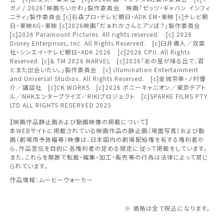
ガノ / 2026「映画ちいかわ」製作委員会 映画「ゼッツ・ギャバン インフィ
上映日を変更しますか？
劇場を変更しますか？
ニティ」製作委員会 [c]石森プロ・テレビ朝日・ADK EM・東映 [c]テレビ朝
みたい機能のご利用には
無料のワタシアターライト会員もあります。
東北
劇場を変更すると、STEP2以降で選択いただいた情報は解除
上映日を変更すると、STEP3以降で選択いただいた情報は解
日・東映AG・東映 [c]2026映画「だぁれかさんとアソぼ？」製作委員会
ワタシアター会員へのご登録が必要です。
[c]2026 Paramount Pictures. All rights reserved. [c] 2026
除されます。
されます。
Disney Enterprises, Inc. All Rights Reserved. [c]臼井儀人／双葉
ワタシアター会員へのログイン・ご登録はこちら
関東
社・シンエイ・テレビ朝日・ADK 2026 [c]2026 CPII. All Rights
変更しないで続ける
変更しないで続ける
変更する
変更する
予約を確認・変更する
Reserved. [c]& TM 2026 MARVEL [c]2026「あの星が降る丘で、君
とまた出会いたい。」製作委員会 [c] illumination Entertainment
and Universal Studios. All Rights Reserved. [c]金城宗幸・ノ村優
北越
チケットの予約状況の確認及び予約を変更したい場合は、
介／講談社 [c]CK WORKS [c]2026 ポニーキャニオン／東京テアト
下記リンクよりご確認ください。
ル／NHKエンタープライズ／RIKIプロジェクト [c]SPARKE FILMS PTY
LTD ALL RIGHTS RESERVED 2025
閉じる
閉じる
中部
【映画作品静止画および動画映像の掲載について】
予約を確認する
閉じる
本WEBサイトに掲載されている映画作品の静止画（場面写真）および動
近畿
画（劇場用予告編等）映像は、日本国内の劇場配給権を有する権利者か
ら、作品宣伝を目的に各権利者の定める規定に従って掲載をしています。
また、これらを無断で転載・編集・加工・販売等の行為は法律によって禁じ
予約を変更する
中国・四国
られています。
作品情報：ムービーウォーカー
九州
※ 価格は全て税込になります。