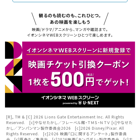
観るのも読むのも、これひとつ。
あの映画を楽しもう
映画/ドラマ/アニメから、マンガや雑誌まで。
イオンシネマWEBスクリーンひとつで楽しめます。
閉じる
閉じる
お近くの劇場から選ぶ
チケット購入
熊谷
羽生
チケットの購入は下記リンクより、ご覧になりたい作品を選
択しご購入ください。
都道府県から選ぶ
閉じる
[R], TM & [C] 2026 Lions Gate Entertainment Inc. All Rights
上映スケジュールを確認する
Reserved. [c]やなせたかし／フレーベル館・ＴＭＳ・ＮＴＶ [c]やなせた
かし／アンパンマン製作委員会2026 [c]2026 Disney/Pixar. All
閉じる
閉じる
Rights Reserved. [c]2026 映画「口に関するアンケート」製作委員
北海道
その他の劇場を選ぶ
会 [c]原泰久／集英社 [c]2026映画「キングダム」製作委員会 [c]ナ