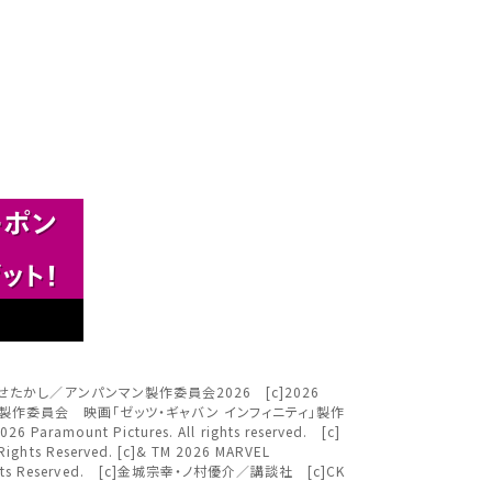
さい。
閉じる
閉じる
閉じる
す。
。
。
閉じる
ＴＶ [c]やなせたかし／アンパンマン製作委員会2026 [c]2026
映画ちいかわ」製作委員会 映画「ゼッツ・ギャバン インフィニティ」製作
nt Pictures. All rights reserved. [c]
ください。
ights Reserved. [c]& TM 2026 MARVEL
Rights Reserved. [c]金城宗幸・ノ村優介／講談社 [c]CK