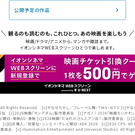
チケット購入
公開予定の作品
道
ットの購入は下記リンクより、ご覧になりたい作品を選択しご購入くだ
観るのも読むのも、これひとつ。
あの映画を楽しもう
上映スケジュールを確認する
映画/ドラマ/アニメから、マンガや雑誌まで。
イオンシネマWEBスクリーンひとつで楽しめます。
その他の劇場を選ぶ
上映日を変更しますか？
劇場を変更しますか？
たい機能のご利用には
ワタシアター会員へのご登録が必要で
無料のワタシアターライト会員もあります。
上映日を変更すると、STEP3以降で選択いただいた情報は解除されます
劇場を変更すると、STEP2以降で選択いただいた情報は解除されます
ワタシアター会員へのログイン・ご登録はこちら
更しないで続ける
更しないで続ける
変更する
変更する
閉じる
予約を確認・変更する
nment Inc. All Rights Reserved. [c]やなせたかし／フレーベル館・ＴＭＳ・Ｎ
 [c]原泰久／集英社 [c]2026映画「キングダム」製作委員会 [c]ナガノ / 2026「
閉じる
閉じる
・東映AG・東映 [c]2026映画「だぁれかさんとアソぼ？」製作委員会 [c]2026 Paramou
の予約状況の確認及び予約を変更したい場合は、下記リンクよりご確認
eserved. [c]臼井儀人／双葉社・シンエイ・テレビ朝日・ADK 2026 [c]2026 CPII. All R
閉じる
illumination Entertainment and Universal Studios. All 