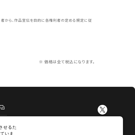
更する
利者から、作品宣伝を目的に各権利者の定める規定に従
※ 価格は全て税込になります。
させるた
示
サイトマップ
していま