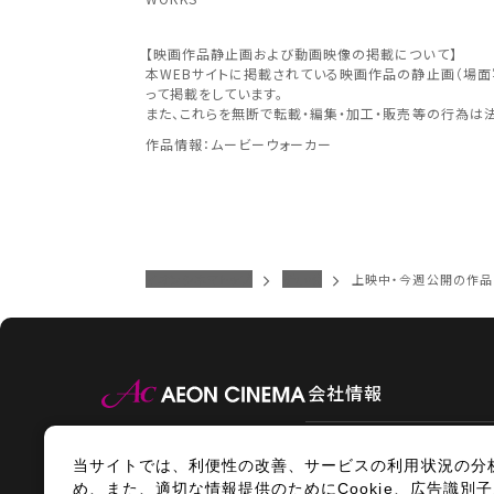
予約を確
九州
【映画作品静止画および動画映像の掲載について】
本WEBサイトに掲載されている映画作品の静止画（場
近畿
って掲載をしています。
また、これらを無断で転載・編集・加工・販売等の行為は
作品情報：ムービーウォーカー
中国・
イオンシネマトップ
新小松
上映中・今週公開の作品
九州
会社情報
当サイトでは、利便性の改善、サービスの利用状況の分
情報セキュリティ
サイトポ
め、また、適切な情報提供のためにCookie、広告識