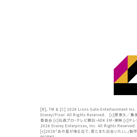
北海
北海道
チケ
東北
東北
関東
み
関東
北越
変
変
中部
北越
[R], TM & [C] 2026 Lions Gate Entertai
近畿
Disney/Pixar. All Rights Reserved.
委員会 [c]石森プロ・テレビ朝日・ADK EM・東映 [c]テレビ朝日
チケット
2026 Disney Enterprises, Inc. All Rights R
中部
中国・四国
[c]2026「あの星が降る丘で、君とまた出会いたい。」製作委員会 [c] 
WORKS