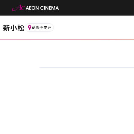
新小松
劇場を変更
お近くの劇場から選ぶ
白山
金沢フォーラス
都道府県から選ぶ