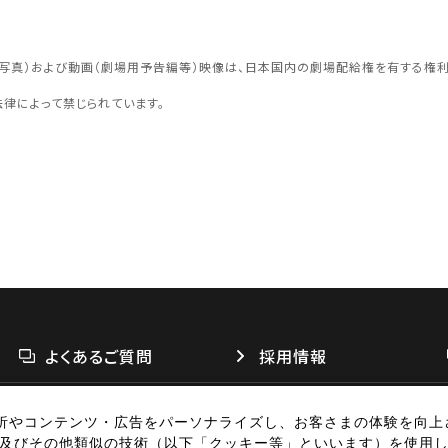
認する
予約を変
面写真）および動画（劇場用予告編等）映像は、日本国内の劇場配給権を有する権
法律によって禁じられています。
閉じる
四国
よくあるご質問
採用情報
閉じる
析やコンテンツ・広告をパーソナライズし、お客さまの体験を向上
リシー
個人情報の取扱い
お問い合わせ
広告掲載
特定商取引法に基づく表
別子及びその他類似の技術（以下「クッキー等」といいます）を使用