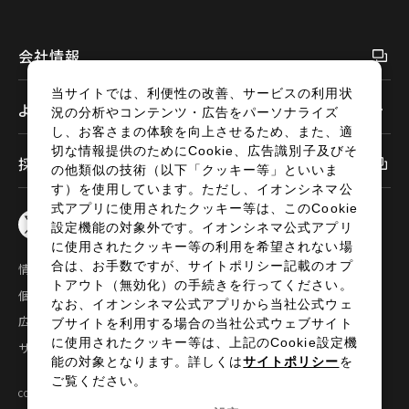
閉じる
会社情報
当サイトでは、利便性の改善、サービスの利用状
よくあるご質問
況の分析やコンテンツ・広告をパーソナライズ
し、お客さまの体験を向上させるため、また、適
切な情報提供のためにCookie、広告識別子及びそ
採用情報
の他類似の技術（以下「クッキー等」といいま
す）を使用しています。ただし、イオンシネマ公
式アプリに使用されたクッキー等は、このCookie
設定機能の対象外です。イオンシネマ公式アプリ
に使用されたクッキー等の利用を希望されない場
合は、お手数ですが、サイトポリシー記載のオプ
情報セキュリティ
サイトポリシー
トアウト（無効化）の手続きを行ってください。
個人情報の取扱い
お問い合わせ
なお、イオンシネマ公式アプリから当社公式ウェ
広告掲載
特定商取引法に基づく表示
ブサイトを利用する場合の当社公式ウェブサイト
に使用されたクッキー等は、上記のCookie設定機
サイトマップ
能の対象となります。詳しくは
サイトポリシー
を
ご覧ください。
COPYRIGHT©2024 AEON ENTERTAINMENT CO.,LTD ALL RIGHTS RESERVED.