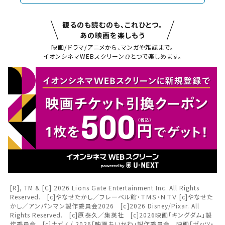
観るのも読むのも、これひとつ。
あの映画を楽しもう
映画/ドラマ/アニメから、マンガや雑誌まで。
閉じる
イオンシネマWEBスクリーンひとつで楽しめます。
閉じる
お近くの劇場から選ぶ
チケット購入
松本
高崎
チケットの購入は下記リンクより、ご覧になりたい作品を選
択しご購入ください。
都道府県から選ぶ
閉じる
上映スケジュールを確認する
[R], TM & [C] 2026 Lions Gate Entertainment Inc. All Rights
Reserved. [c]やなせたかし／フレーベル館・ＴＭＳ・ＮＴＶ [c]やなせた
閉じる
閉じる
北海道
かし／アンパンマン製作委員会2026 [c]2026 Disney/Pixar. All
その他の劇場を選ぶ
Rights Reserved. [c]原泰久／集英社 [c]2026映画「キングダム」製
作委員会 [c]ナガノ / 2026「映画ちいかわ」製作委員会 映画「ゼッツ・