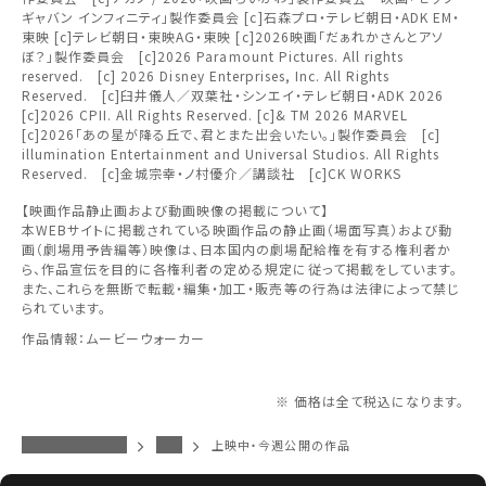
上映日を変更しますか？
劇場を変更しますか？
みたい機能のご利用には
ギャバン インフィニティ」製作委員会 [c]石森プロ・テレビ朝日・ADK EM・
無料のワタシアターライト会員もあります。
東北
劇場を変更すると、STEP2以降で選択いただいた情報は解除
上映日を変更すると、STEP3以降で選択いただいた情報は解
東映 [c]テレビ朝日・東映AG・東映 [c]2026映画「だぁれかさんとアソ
ワタシアター会員へのご登録が必要です。
除されます。
されます。
ぼ？」製作委員会 [c]2026 Paramount Pictures. All rights
reserved. [c] 2026 Disney Enterprises, Inc. All Rights
ワタシアター会員へのログイン・ご登録はこちら
関東
変更しないで続ける
変更しないで続ける
変更する
変更する
Reserved. [c]臼井儀人／双葉社・シンエイ・テレビ朝日・ADK 2026
予約を確認・変更する
[c]2026 CPII. All Rights Reserved. [c]& TM 2026 MARVEL
[c]2026「あの星が降る丘で、君とまた出会いたい。」製作委員会 [c]
北越
illumination Entertainment and Universal Studios. All Rights
チケットの予約状況の確認及び予約を変更したい場合は、
Reserved. [c]金城宗幸・ノ村優介／講談社 [c]CK WORKS
下記リンクよりご確認ください。
閉じる
閉じる
中部
【映画作品静止画および動画映像の掲載について】
本WEBサイトに掲載されている映画作品の静止画（場面写真）および動
画（劇場用予告編等）映像は、日本国内の劇場配給権を有する権利者か
予約を確認する
閉じる
ら、作品宣伝を目的に各権利者の定める規定に従って掲載をしています。
近畿
また、これらを無断で転載・編集・加工・販売等の行為は法律によって禁じ
られています。
予約を変更する
中国・四国
作品情報：ムービーウォーカー
九州
※ 価格は全て税込になります。
イオンシネマトップ
須坂
上映中・今週公開の作品
閉じる