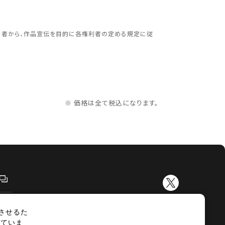
更する
利者から、作品宣伝を目的に各権利者の定める規定に従
※ 価格は全て税込になります。
させるた
示
サイトマップ
していま