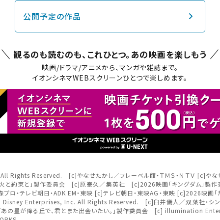
チケット購入
公開予定の作品
道
ットの購入は下記リンクより、ご覧になりたい作品を選択しご購入くだ
観るのも読むのも、これひとつ。
あの映画を楽しもう
上映スケジュールを確認する
映画/ドラマ/アニメから、マンガや雑誌まで。
イオンシネマWEBスクリーンひとつで楽しめます。
その他の劇場を選ぶ
上映日を変更しますか？
劇場を変更しますか？
たい機能のご利用には
ワタシアター会員へのご登録が必要で
無料のワタシアターライト会員もあります。
上映日を変更すると、STEP3以降で選択いただいた情報は解除されます
劇場を変更すると、STEP2以降で選択いただいた情報は解除されます
ワタシアター会員へのログイン・ご登録はこちら
更しないで続ける
更しないで続ける
変更する
変更する
閉じる
予約を確認・変更する
nment Inc. All Rights Reserved. [c]やなせたかし／フレーベル館・ＴＭＳ・Ｎ
. [c]映画「君と花火と約束と」製作委員会 [c]原泰久／集英社 [c]2026映画「キングダ
閉じる
閉じる
プロ・テレビ朝日・ADK EM・東映 [c]テレビ朝日・東映AG・東映 [c]2026映
の予約状況の確認及び予約を変更したい場合は、下記リンクよりご確認
] 2026 Disney Enterprises, Inc. All Rights Reserved. [c]臼井儀人／双葉
閉じる
026「あの星が降る丘で、君とまた出会いたい。」製作委員会 [c] illumination Entertainme
ORKS