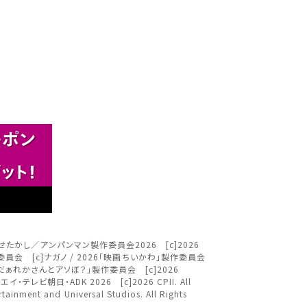
さい。
閉じる
閉じる
閉じる
す。
。
。
閉じる
ＴＶ [c]やなせたかし／アンパンマン製作委員会2026 [c]2026
ム」製作委員会 [c]ナガノ / 2026「映画ちいかわ」製作委員会
画「だぁれかさんとアソぼ？」製作委員会 [c]2026
ください。
社・シンエイ・テレビ朝日・ADK 2026 [c]2026 CPII. All
nt and Universal Studios. All Rights