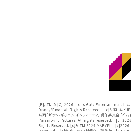
北海
北海道
チケ
東北
東北
関東
み
関東
北越
変
変
中部
北越
[R], TM & [C] 2026 Lions Gate Entertai
近畿
Disney/Pixar. All Rights Reserved
映画「ゼッツ・ギャバン インフィニティ」製作委員会 [c]石森
チケット
Paramount Pictures. All rights reserved. [c
中部
中国・四国
Rights Reserved. [c]& TM 2026 MARVEL [c]2
Reserved. [c]金城宗幸・ノ村優介／講談社 [c]CK W