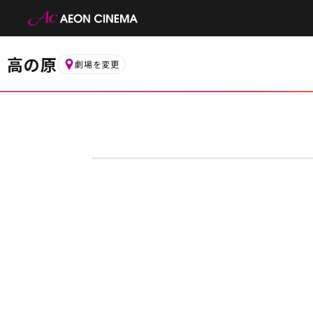
高の原
劇場を変更
お近くの劇場から選ぶ
四條畷
久御山
都道府県から選ぶ