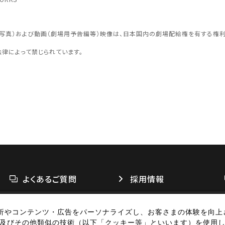
認する
予約を変
面写真）および動画（劇場用予告編等）映像は、日本国内の劇場配給権を有する権
法律によって禁じられています。
閉じる
四国
よくあるご質問
採用情報
閉じる
析やコンテンツ・広告をパーソナライズし、お客さまの体験を向上
リシー
個人情報の取扱い
お問い合わせ
広告掲載
特定商取引法に基づく表
別子及びその他類似の技術（以下「クッキー等」といいます）を使用