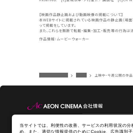
予約を確
九州
【映画作品静止画および動画映像の掲載について】
本WEBサイトに掲載されている映画作品の静止画（場
近畿
って掲載をしています。
また、これらを無断で転載・編集・加工・販売等の行為は
作品情報：ムービーウォーカー
中国・
イオンシネマトップ
高の原
上映中・今週公開の作品
九州
会社情報
当サイトでは、利便性の改善、サービスの利用状況の分
情報セキュリティ
サイトポ
め、また、適切な情報提供のためにCookie、広告識