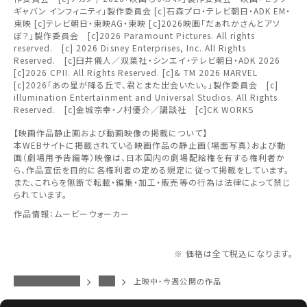
上映日を変更しますか？
劇場を変更しますか？
みたい機能のご利用には
ギャバン インフィニティ」製作委員会 [c]石森プロ・テレビ朝日・ADK EM・
無料のワタシアターライト会員もあります。
東北
劇場を変更すると、STEP2以降で選択いただいた情報は解除
上映日を変更すると、STEP3以降で選択いただいた情報は解
東映 [c]テレビ朝日・東映AG・東映 [c]2026映画「だぁれかさんとアソ
ワタシアター会員へのご登録が必要です。
除されます。
されます。
ぼ？」製作委員会 [c]2026 Paramount Pictures. All rights
reserved. [c] 2026 Disney Enterprises, Inc. All Rights
ワタシアター会員へのログイン・ご登録はこちら
関東
変更しないで続ける
変更しないで続ける
変更する
変更する
Reserved. [c]臼井儀人／双葉社・シンエイ・テレビ朝日・ADK 2026
予約を確認・変更する
[c]2026 CPII. All Rights Reserved. [c]& TM 2026 MARVEL
[c]2026「あの星が降る丘で、君とまた出会いたい。」製作委員会 [c]
北越
illumination Entertainment and Universal Studios. All Rights
チケットの予約状況の確認及び予約を変更したい場合は、
Reserved. [c]金城宗幸・ノ村優介／講談社 [c]CK WORKS
下記リンクよりご確認ください。
閉じる
閉じる
中部
【映画作品静止画および動画映像の掲載について】
本WEBサイトに掲載されている映画作品の静止画（場面写真）および動
画（劇場用予告編等）映像は、日本国内の劇場配給権を有する権利者か
予約を確認する
閉じる
ら、作品宣伝を目的に各権利者の定める規定に従って掲載をしています。
近畿
また、これらを無断で転載・編集・加工・販売等の行為は法律によって禁じ
られています。
予約を変更する
中国・四国
作品情報：ムービーウォーカー
九州
※ 価格は全て税込になります。
イオンシネマトップ
豊川
上映中・今週公開の作品
閉じる