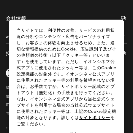
閉じる
会社情報
当サイトでは、利便性の改善、サービスの利用状
よくあるご質問
況の分析やコンテンツ・広告をパーソナライズ
し、お客さまの体験を向上させるため、また、適
切な情報提供のためにCookie、広告識別子及びそ
採用情報
の他類似の技術（以下「クッキー等」といいま
す）を使用しています。ただし、イオンシネマ公
式アプリに使用されたクッキー等は、このCookie
設定機能の対象外です。イオンシネマ公式アプリ
に使用されたクッキー等の利用を希望されない場
合は、お手数ですが、サイトポリシー記載のオプ
情報セキュリティ
サイトポリシー
トアウト（無効化）の手続きを行ってください。
個人情報の取扱い
お問い合わせ
なお、イオンシネマ公式アプリから当社公式ウェ
広告掲載
特定商取引法に基づく表示
ブサイトを利用する場合の当社公式ウェブサイト
に使用されたクッキー等は、上記のCookie設定機
サイトマップ
能の対象となります。詳しくは
サイトポリシー
を
ご覧ください。
COPYRIGHT©2024 AEON ENTERTAINMENT CO.,LTD ALL RIGHTS RESERVED.