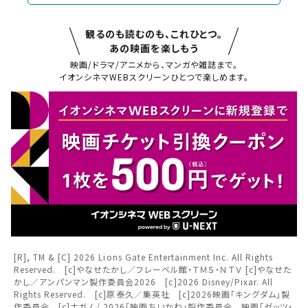
観るのも読むのも、これひとつ。
あの映画を楽しもう
映画/ドラマ/アニメから、マンガや雑誌まで。
閉じる
イオンシネマWEBスクリーンひとつで楽しめます。
閉じる
お近くの劇場から選ぶ
チケット購入
岡崎
豊田KiTARA
チケットの購入は下記リンクより、ご覧になりたい作品を選
択しご購入ください。
都道府県から選ぶ
閉じる
上映スケジュールを確認する
[R], TM & [C] 2026 Lions Gate Entertainment Inc. All Rights
Reserved. [c]やなせたかし／フレーベル館・ＴＭＳ・ＮＴＶ [c]やなせた
閉じる
閉じる
北海道
かし／アンパンマン製作委員会2026 [c]2026 Disney/Pixar. All
その他の劇場を選ぶ
Rights Reserved. [c]原泰久／集英社 [c]2026映画「キングダム」製
作委員会 [c]ナガノ / 2026「映画ちいかわ」製作委員会 映画「ゼッツ・