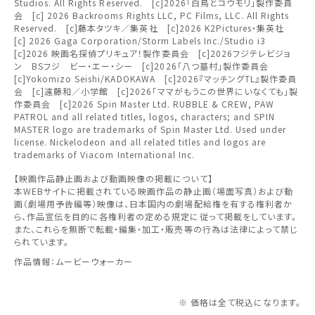
その他の劇場を選ぶ
Studios. All Rights Reserved. [c]2026「白鳥とコウモリ」製作委員
会 [c] 2026 Backrooms Rights LLC, PC Films, LLC. All Rights
上映日を変更しますか？
劇場を変更しますか？
Reserved. [c]藤本タツキ／集英社 [c]2026 K2Pictures・集英社
みたい機能のご利用には
無料のワタシアターライト会員もあります。
東北
劇場を変更すると、STEP2以降で選択いただいた情報は解除
上映日を変更すると、STEP3以降で選択いただいた情報は解
[c] 2026 Gaga Corporation/Storm Labels Inc./Studio i3
ワタシアター会員へのご登録が必要です。
除されます。
されます。
[c]2026 映画名探偵プリキュア！製作委員会 [c]2026フジテレビジョ
ン BSフジ ビー・エー・シー [c]2026「八つ墓村」製作委員会
ワタシアター会員へのログイン・ご登録はこちら
関東
[c]Yokomizo Seishi/KADOKAWA [c]2026『マッチングTL』製作委員
変更しないで続ける
変更しないで続ける
変更する
変更する
予約を確認・変更する
会 [c]遠藤和／小学館 [c]2026「ママがもうこの世界にいなくても」製
作委員会 [c]2026 Spin Master Ltd. RUBBLE & CREW, PAW
北越
PATROL and all related titles, logos, characters; and SPIN
チケットの予約状況の確認及び予約を変更したい場合は、
MASTER logo are trademarks of Spin Master Ltd. Used under
下記リンクよりご確認ください。
license. Nickelodeon and all related titles and logos are
閉じる
閉じる
trademarks of Viacom International Inc.
中部
【映画作品静止画および動画映像の掲載について】
予約を確認する
閉じる
本WEBサイトに掲載されている映画作品の静止画（場面写真）および動
近畿
画（劇場用予告編等）映像は、日本国内の劇場配給権を有する権利者か
ら、作品宣伝を目的に各権利者の定める規定に従って掲載をしています。
また、これらを無断で転載・編集・加工・販売等の行為は法律によって禁じ
予約を変更する
中国・四国
られています。
作品情報：ムービーウォーカー
九州
※ 価格は全て税込になります。