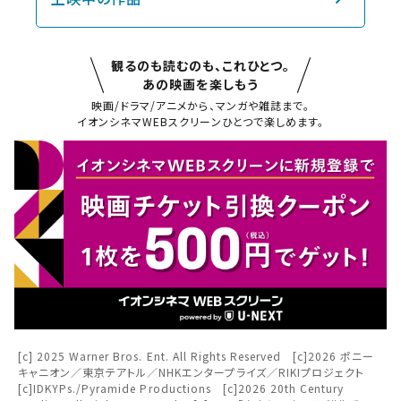
観るのも読むのも、これひとつ。
あの映画を楽しもう
映画/ドラマ/アニメから、マンガや雑誌まで。
イオンシネマWEBスクリーンひとつで楽しめます。
閉じる
閉じる
お近くの劇場から選ぶ
チケット購入
岡崎
豊田KiTARA
チケットの購入は下記リンクより、ご覧になりたい作品を選
択しご購入ください。
都道府県から選ぶ
閉じる
上映スケジュールを確認する
[c] 2025 Warner Bros. Ent. All Rights Reserved [c]2026 ポニー
キャニオン／東京テアトル／NHKエンタープライズ／RIKIプロジェクト
閉じる
閉じる
[c]IDKYPs./Pyramide Productions [c]2026 20th Century
北海道