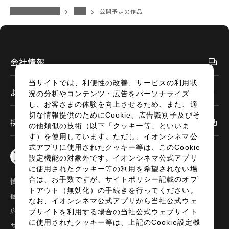
閉じる
イオンシネマトップ
豊川
公開予定の作品
閉じる
会社情報
当サイトでは、利便性の改善、サービスの利用状
よくあるご質問
況の分析やコンテンツ・広告をパーソナライズ
し、お客さまの体験を向上させるため、また、適
切な情報提供のためにCookie、広告識別子及びそ
採用情報
の他類似の技術（以下「クッキー等」といいま
す）を使用しています。ただし、イオンシネマ公
式アプリに使用されたクッキー等は、このCookie
設定機能の対象外です。イオンシネマ公式アプリ
に使用されたクッキー等の利用を希望されない場
合は、お手数ですが、サイトポリシー記載のオプ
情報セキュリティ
サイトポリシー
トアウト（無効化）の手続きを行ってください。
個人情報の取扱い
お問い合わせ
なお、イオンシネマ公式アプリから当社公式ウェ
広告掲載
特定商取引法に基づく表示
ブサイトを利用する場合の当社公式ウェブサイト
に使用されたクッキー等は、上記のCookie設定機
サイトマップ