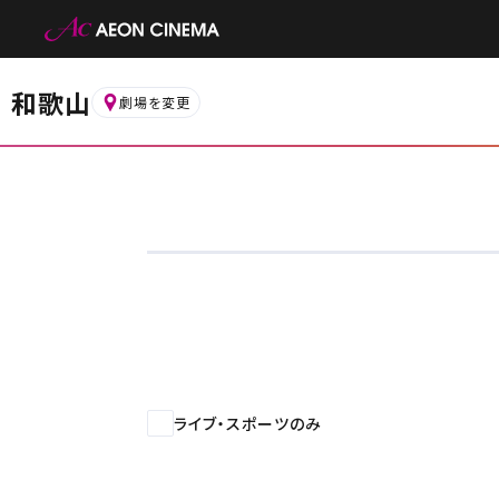
和歌山
劇場を変更
お近くの劇場から選ぶ
りんくう泉南
明石
ライブ・スポーツのみ
都道府県から選ぶ