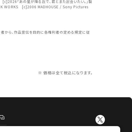
ジェクト [c]2026「あの星が降る丘で、君とまた出会いたい。」製
K WORKS [c]2006 MADHOUSE / Sony Pictures
更する
利者から、作品宣伝を目的に各権利者の定める規定に従
※ 価格は全て税込になります。