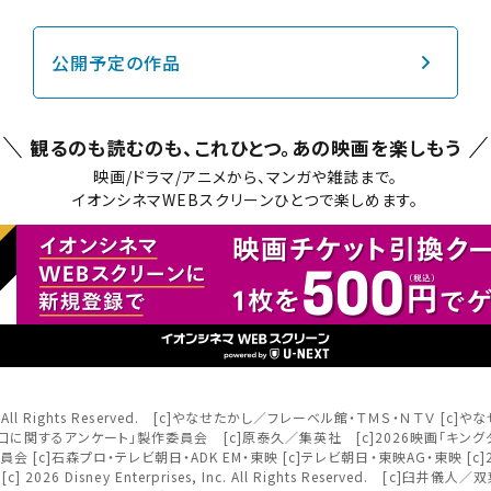
チケット購入
公開予定の作品
道
ットの購入は下記リンクより、ご覧になりたい作品を選択しご購入くだ
観るのも読むのも、これひとつ。
あの映画を楽しもう
上映スケジュールを確認する
映画/ドラマ/アニメから、マンガや雑誌まで。
イオンシネマWEBスクリーンひとつで楽しめます。
その他の劇場を選ぶ
上映日を変更しますか？
劇場を変更しますか？
たい機能のご利用には
ワタシアター会員へのご登録が必要で
無料のワタシアターライト会員もあります。
上映日を変更すると、STEP3以降で選択いただいた情報は解除されます
劇場を変更すると、STEP2以降で選択いただいた情報は解除されます
ワタシアター会員へのログイン・ご登録はこちら
更しないで続ける
更しないで続ける
変更する
変更する
閉じる
予約を確認・変更する
nment Inc. All Rights Reserved. [c]やなせたかし／フレーベル館・ＴＭＳ・Ｎ
閉じる
閉じる
 [c]2026 映画「口に関するアンケート」製作委員会 [c]原泰久／集英社 [c]2026映画「
 [c]石森プロ・テレビ朝日・ADK EM・東映 [c]テレビ朝日・東映AG・東映 
の予約状況の確認及び予約を変更したい場合は、下記リンクよりご確認
rved. [c] 2026 Disney Enterprises, Inc. All Rights Reserved. [
閉じる