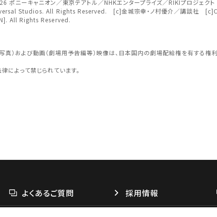
MARVEL [c]2026 ポニーキャニオン／東京テアトル／NHKエンタープライズ／RIKIプロ
niversal Studios. All Rights Reserved. [c]金城宗幸・ノ村優介／講談社 [c]C
. All Rights Reserved.
認する
予約を変
面写真）および動画（劇場用予告編等）映像は、日本国内の劇場配給権を有する権
法律によって禁じられています。
閉じる
四国
よくあるご質問
採用情報
閉じる