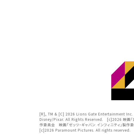
北海
北海道
チケ
東北
東北
関東
み
関東
北越
変
変
中部
北越
[R], TM & [C] 2026 Lions Gate Entertai
近畿
Disney/Pixar. All Rights Reserved.
作委員会 映画「ゼッツ・ギャバン インフィニティ」製作委員会
チケット
[c]2026 Paramount Pictures. All rights rese