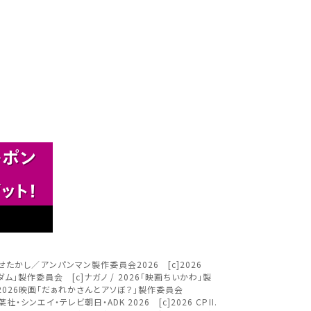
閉じる
さい。
閉じる
閉じる
閉じる
す。
。
。
閉じる
ＴＶ [c]やなせたかし／アンパンマン製作委員会2026 [c]2026
キングダム」製作委員会 [c]ナガノ / 2026「映画ちいかわ」製
[c]2026映画「だぁれかさんとアソぼ？」製作委員会
ください。
c]臼井儀人／双葉社・シンエイ・テレビ朝日・ADK 2026 [c]2026 CPII.