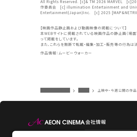
中部
中国・四国
All Rights Reserved. [c]& TM 2026 
作委員会 [c] illumination Entertainment and U
Entertainment(Japan)Inc. [c] 2025 [MAP&NETRIN]
予約を確
九州
【映画作品静止画および動画映像の掲載について】
近畿
本WEBサイトに掲載されている映画作品の静止画（場
って掲載をしています。
また、これらを無断で転載・編集・加工・販売等の行為は
作品情報：ムービーウォーカー
中国・
九州
イオンシネマトップ
和歌山
上映中・今週公開の作品
会社情報