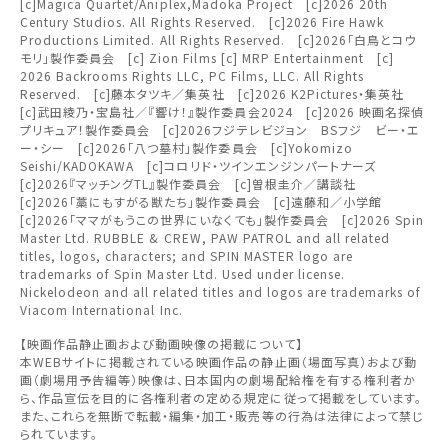
[c]Magica Quartet/Aniplex,Madoka Project [c]2026 20th
北海道
Century Studios. All Rights Reserved. [c]2026 Fire Hawk
閉じる
閉じる
Productions Limited. All Rights Reserved. [c]2026「白鳥とコウ
その他の劇場を選ぶ
モリ」製作委員会 [c] Zion Films [c] MRP Entertainment [c]
東北
上映日を変更しますか？
劇場を変更しますか？
2026 Backrooms Rights LLC, PC Films, LLC. All Rights
みたい機能のご利用には
無料のワタシアターライト会員もあります。
Reserved. [c]藤本タツキ／集英社 [c]2026 K2Pictures・集英社
劇場を変更すると、STEP2以降で選択いただいた情報は解除
上映日を変更すると、STEP3以降で選択いただいた情報は解
ワタシアター会員へのご登録が必要です。
[c]武田綾乃・宝島社／『響け！』製作委員会2024 [c]2026 映画名探偵
除されます。
されます。
関東
プリキュア！製作委員会 [c]2026フジテレビジョン BSフジ ビー・エ
ー・シー [c]2026「八つ墓村」製作委員会 [c]Yokomizo
ワタシアター会員へのログイン・ご登録はこちら
変更しないで続ける
変更しないで続ける
変更する
変更する
予約を確認・変更する
Seishi/KADOKAWA [c]コロリド・ツインエンジンパートナーズ
[c]2026『マッチングTL』製作委員会 [c]曽根圭介／講談社
北越
[c]2026「藁にもすがる獣たち」製作委員会 [c]遠藤和／小学館
[c]2026「ママがもうこの世界にいなくても」製作委員会 [c]2026 Spin
チケットの予約状況の確認及び予約を変更したい場合は、
Master Ltd. RUBBLE & CREW, PAW PATROL and all related
下記リンクよりご確認ください。
中部
titles, logos, characters; and SPIN MASTER logo are
閉じる
閉じる
trademarks of Spin Master Ltd. Used under license.
Nickelodeon and all related titles and logos are trademarks of
近畿
予約を確認する
Viacom International Inc.
閉じる
【映画作品静止画および動画映像の掲載について】
中国・四国
本WEBサイトに掲載されている映画作品の静止画（場面写真）および動
予約を変更する
画（劇場用予告編等）映像は、日本国内の劇場配給権を有する権利者か
ら、作品宣伝を目的に各権利者の定める規定に従って掲載をしています。
また、これらを無断で転載・編集・加工・販売等の行為は法律によって禁じ
九州
られています。