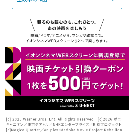
観るのも読むのも、これひとつ。
あの映画を楽しもう
映画/ドラマ/アニメから、マンガや雑誌まで。
イオンシネマWEBスクリーンひとつで楽しめます。
閉じる
閉じる
お近くの劇場から選ぶ
チケット購入
福島
チケットの購入は下記リンクより、ご覧になりたい作品を選
択しご購入ください。
都道府県から選ぶ
[c] 2025 Warner Bros. Ent. All Rights Reserved [c]2026 ポニー
キャニオン／東京テアトル／NHKエンタープライズ／RIKIプロジェクト
閉じる
[c]Magica Quartet／Aniplex・Madoka Movie Project Rebellion
上映スケジュールを確認する