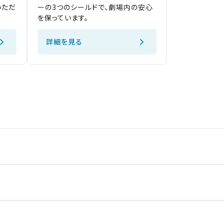
いただ
ーの3つのシールドで、劇場内の安心
更しないで続ける
更しないで続ける
変更する
変更する
を保っています。
閉じる
詳細を見る
予約を確認・変更する
閉じる
閉じる
の予約状況の確認及び予約を変更したい場合は、下記リンクよりご確認
認する
予約を変
閉じる
四国