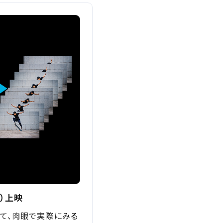
閉じる
閉じる
R）上映
閉じる
って、肉眼で実際にみる