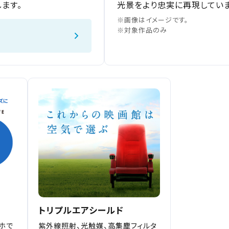
ます。
光景をより忠実に再現していま
※画像はイメージです。
※対象作品のみ
チケット購入
道
ットの購入は下記リンクより、ご覧になりたい作品を選択しご購入くだ
上映スケジュールを確認する
その他の劇場を選ぶ
上映日を変更しますか？
劇場を変更しますか？
トリプルエアシールド
無料のワタシアターライト会員もあります。
上映日を変更すると、STEP3以降で選択いただいた情報は解除されます
劇場を変更すると、STEP2以降で選択いただいた情報は解除されます
ホで
紫外線照射、光触媒、高集塵フィルタ