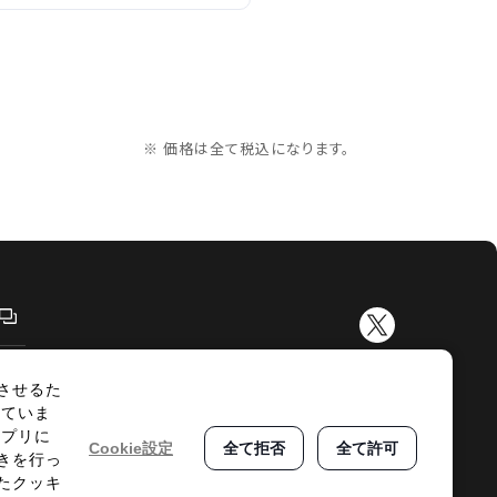
※ 価格は全て税込になります。
させるた
示
サイトマップ
していま
アプリに
Cookie設定
全て拒否
全て許可
T©2024 AEON ENTERTAINMENT CO.,LTD ALL RIGHTS RESERVED.
きを行っ
たクッキ