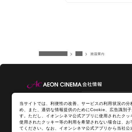
車椅子用スペース
トリプルエアシールド
通常座席
合 計
座席数
座席図を見る
車椅子用スペース
通常座席
合 計
座席数
車椅子用スペース
通常座席
イオンシネマトップ
福島
施設案内
合 計
車椅子用スペース
合 計
会社情報
当サイトでは、利便性の改善、サービスの利用状況の分
情報セキュリティ
サイトポ
め、また、適切な情報提供のためにCookie、広告識
す。ただし、イオンシネマ公式アプリに使用されたクッキ
使用されたクッキー等の利用を希望されない場合は、お
てください。なお、イオンシネマ公式アプリから当社公