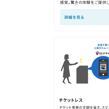
感覚。驚きの体験をご提供し
米沢
詳細を見る
都道府県から選ぶ
北海
北海道
チケ
東北
東北
関東
チケットレス
関東
北越
チケット発券の手間を省き、スマ