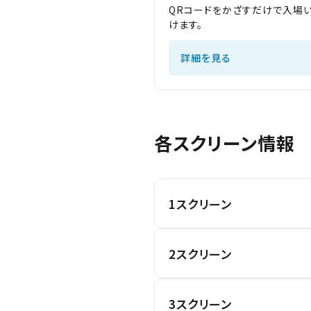
QRコードをかざすだけで入場
変
変
けます。
中部
北越
詳細を見る
近畿
チケット
中部
中国・四国
各スクリーン情報
予約を確
九州
近畿
1スクリーン
3-D
トリプルエアシールド
中国・
2スクリーン
座席図を見る
トリプルエアシールド
3スクリーン
座席数