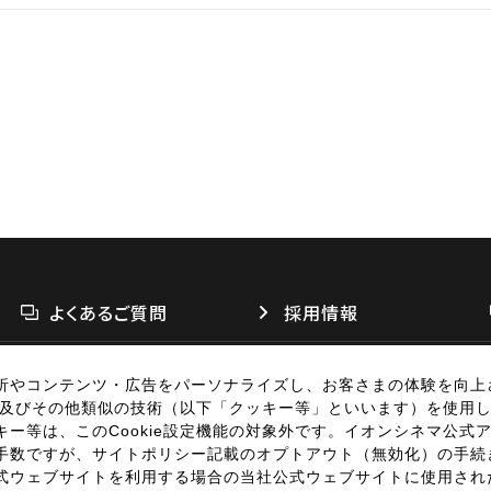
2席
194席
134席
2席
95席
196席
2席
95席
97席
2席
97席
よくあるご質問
採用情報
析やコンテンツ・広告をパーソナライズし、お客さまの体験を向上
リシー
個人情報の取扱い
お問い合わせ
広告掲載
特定商取引法に基づく表
別子及びその他類似の技術（以下「クッキー等」といいます）を使用
ー等は、このCookie設定機能の対象外です。イオンシネマ公式
COPYRIGH
手数ですが、サイトポリシー記載のオプトアウト（無効化）の手続
式ウェブサイトを利用する場合の当社公式ウェブサイトに使用され