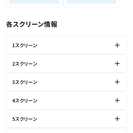
近畿
予約を変更する
中国・四国
各スクリーン情報
九州
1スクリーン
閉じる
閉じる
閉じる
閉じる
閉じる
閉じる
閉じる
閉じる
閉じる
閉じる
トリプルエアシールド
2スクリーン
閉じる
座席図を見る
トリプルエアシールド
3スクリーン
座席数
座席図を見る
3-D
ハイ・フレーム・レート
トリプルエアシールド
4スクリーン
通常座席
86席
座席数
座席図を見る
トリプルエアシールド
5スクリーン
車椅子用スペース
2席
通常座席
94席
座席数
座席図を見る
トリプルエアシールド
合 計
88席