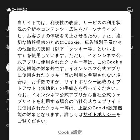
会社情報
合 計
96席
当サイトでは、利便性の改善、サービスの利用状
よくあるご質問
況の分析やコンテンツ・広告をパーソナライズ
し、お客さまの体験を向上させるため、また、適
切な情報提供のためにCookie、広告識別子及びそ
採用情報
の他類似の技術（以下「クッキー等」といいま
す）を使用しています。ただし、イオンシネマ公
式アプリに使用されたクッキー等は、このCookie
設定機能の対象外です。イオンシネマ公式アプリ
に使用されたクッキー等の利用を希望されない場
合は、お手数ですが、サイトポリシー記載のオプ
情報セキュリティ
サイトポリシー
トアウト（無効化）の手続きを行ってください。
個人情報の取扱い
お問い合わせ
なお、イオンシネマ公式アプリから当社公式ウェ
広告掲載
特定商取引法に基づく表示
ブサイトを利用する場合の当社公式ウェブサイト
に使用されたクッキー等は、上記のCookie設定機
サイトマップ
能の対象となります。詳しくは
サイトポリシー
を
ご覧ください。
COPYRIGHT©2024 AEON ENTERTAINMENT CO.,LTD ALL RIGHTS RESERVED.
Cookie設定