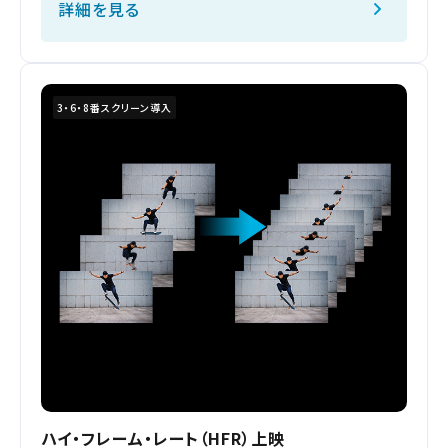
詳細を見る
3・6・8番スクリーン導入
閉じる
閉じる
お近くの劇場から選ぶ
閉じる
閉じる
閉じる
閉じる
閉じる
閉じる
閉じる
閉じる
閉じる
チケット購入
長久手
ハイ・フレーム・レート（HFR）上映