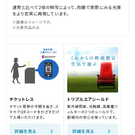
通常と比べて2倍の映写によって、肉眼で実際にみる光景
岡崎
チケットの購入は下記リンクより、ご覧になりたい作品を選
をより忠実に再現しています。
択しご購入ください。
※画像はイメージです。
※対象作品のみ
都道府県から選ぶ
上映スケジュールを確認する
閉じる
閉じる
北海道
その他の劇場を選ぶ
上映日を変更しますか？
劇場を変更しますか？
無料のワタシアターライト会員もあります。
東北
劇場を変更すると、STEP2以降で選択いただいた情報は解除
上映日を変更すると、STEP3以降で選択いただいた情報は解
除されます。
されます。
関東
変更しないで続ける
変更しないで続ける
変更する
変更する
予約を確認・変更する
チケットレス
トリプルエアシールド
北越
チケット発券の手間を省き、ス
紫外線照射、光触媒、高集塵フ
チケットの予約状況の確認及び予約を変更したい場合は、
マホでQRコードをかざすだけ
ィルターの3つのシールドで、
下記リンクよりご確認ください。
で入場いただけます。
劇場内の安心を保っています。
閉じる
閉じる
中部
詳細を見る
詳細を見る
予約を確認する