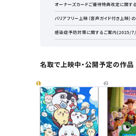
オーナーズカードご優待特典改定に関す
バリアフリー上映（音声ガイド付き上映）
お近くの劇場から選ぶ
感染症予防対策に関するご案内(2025/7/
新利府
石巻
名取で上映中・公開予定の作品
都道府県から選ぶ
北海
北海道
チケ