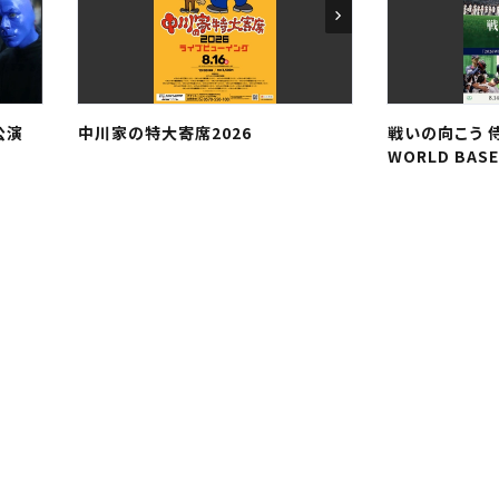
公演
中川家の特大寄席2026
戦いの向こう 侍
WORLD BASE