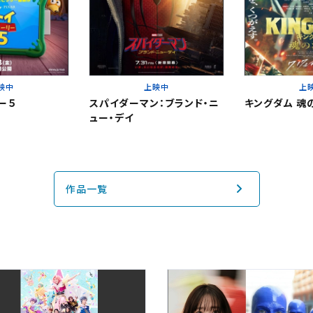
上映スケジュールを確認する
その他の劇場を選ぶ
上映日を変更しますか？
劇場を変更しますか？
無料のワタシアターライト会員もあります。
映中
上映中
上
上映日を変更すると、STEP3以降で選択いただいた情報は解除されます
劇場を変更すると、STEP2以降で選択いただいた情報は解除されます
ー５
スパイダーマン：ブランド・ニ
キングダム 魂
ュー・デイ
更しないで続ける
更しないで続ける
変更する
変更する
閉じる
予約を確認・変更する
閉じる
閉じる
作品一覧
の予約状況の確認及び予約を変更したい場合は、下記リンクよりご確認
認する
予約を変