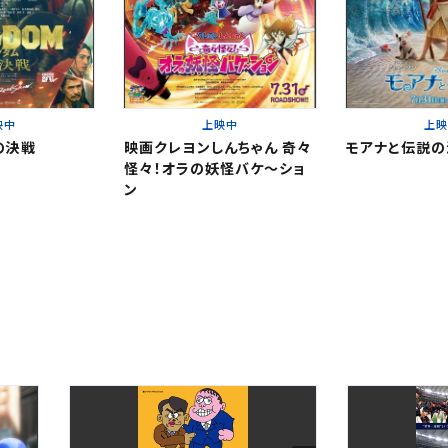
閉じる
閉じる
映中
上映中
上
。
。
の決戦
映画クレヨンしんちゃん 奇々
モアナと伝説の
閉じる
怪々！オラの妖怪バケ～ショ
ン
ください。
更する