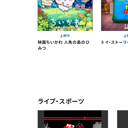
東北
東北
関東
上映中
上
関東
北越
映画ちいかわ 人魚の島のひ
トイ・ストーリ
みつ
変
変
中部
北越
近畿
チケット
中部
中国・四国
ライブ・スポーツ
予約を確
九州
近畿