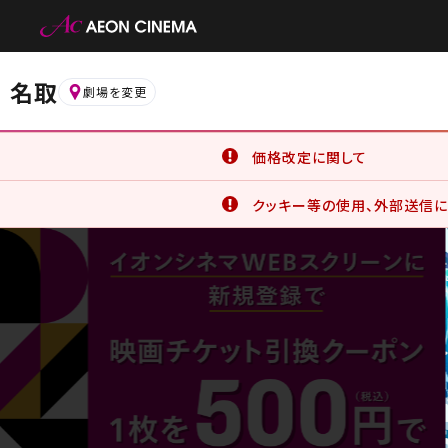
名取
劇場を変更
価格改定に関して
6月19日(金)より、一部の鑑
クッキー等の使用、外部送信に
詳細はこちら
イオンシネマ公式アプリをご利
公式アプリでは、サービスの利
クッキー等の使用に同意したこと
詳細はこちら