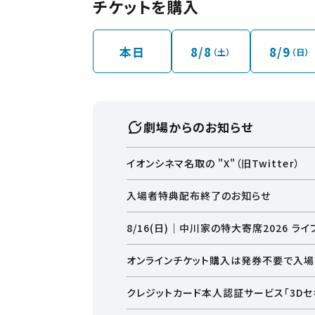
チケットを購入
※イオンモール専門店街の
開店準備の為建物内に
本日
8/8
8/9
（土）
（日）
※オープン時間は予告
※23:00以降上映
18歳未満のお客さま
劇場からのお知らせ
尚、保護者の方が同伴
ご不便をお掛けいたし
イオンシネマ名取の "X"（旧Twitter）
入場者特典配布終了のお知らせ
8/16(日)｜中川家の特大寄席2026 ラ
【 詳細はこちら】
オンラインチケット購入は発券不要で入場
クレジットカード本人認証サービス「3Dセキ