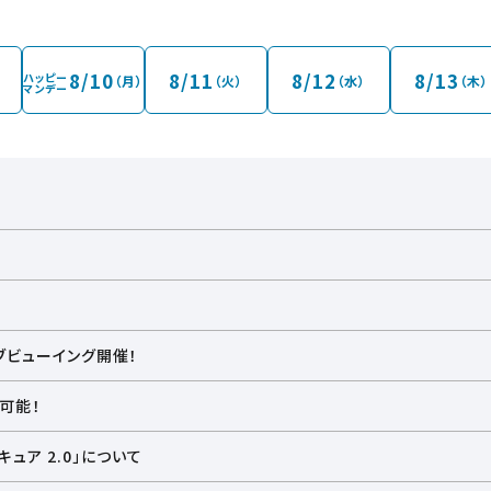
オープン10分前（9:50～10:00）は、
入る事はできません。
8/10
8/11
8/12
8/13
ハッピー
（月）
（火）
（水）
（木）
マンデー
なく変更になる場合がございます。
終了の作品は、宮城県興行協会の規定により
はご入場いただけません。
で同一作品をご鑑賞の場合のみご入場いただけます。
ますが、ご理解、ご協力をお願いいたします。
イブビューイング開催！
可能！
ュア 2.0」について